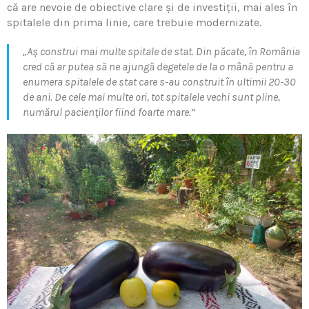
că are nevoie de obiective clare și de investiţii, mai ales în
spitalele din prima linie, care trebuie modernizate.
„Aș construi mai multe spitale de stat. Din păcate, în România
cred că ar putea să ne ajungă degetele de la o mână pentru a
enumera spitalele de stat care s-au construit în ultimii 20-30
de ani. De cele mai multe ori, tot spitalele vechi sunt pline,
numărul pacienţilor fiind foarte mare.”