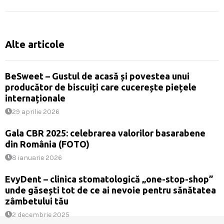
Alte articole
BeSweet – Gustul de acasă și povestea unui
producător de biscuiți care cucerește piețele
internaționale
29 aprilie 2026
Gala CBR 2025: celebrarea valorilor basarabene
din România (FOTO)
8 ianuarie 2026
EvyDent – clinica stomatologică „one-stop-shop”
unde găsești tot de ce ai nevoie pentru sănătatea
zâmbetului tău
2 decembrie 2025