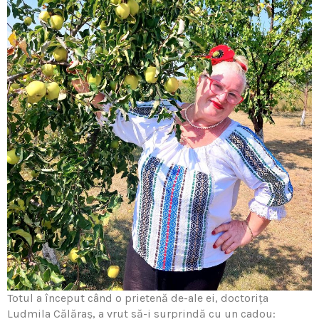
Totul a început când o prietenă de-ale ei, doctoriţa
Ludmila Călăraș, a vrut să-i surprindă cu un cadou: