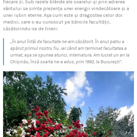
fiecare zi. Sub razele blânde ale soarelui și prin adierea
vântului se simte prezenţa unei energii vindecătoare și a
unei iubiri eterne. Așa cum este și dragostea celor doi
medici, care s-au cunoscut pe băncile facultăţii,
căsătorindu-se de tineri:
„În anul întâi de facultate ne-am căsătorit. În anul patru a
apărut primul nostru fiu, iar când am terminat facultatea a
urmat, așa se spunea atunci, internatura. Am lucrat un an la
Chișinău, însă soarta ne-a adus, prin 1992, la București”.