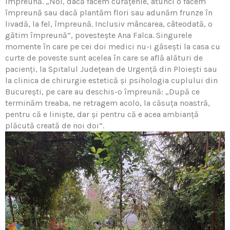
împreună. „Noi, dacă facem curăţenie, atunci o facem
împreună sau dacă plantăm flori sau adunăm frunze în
livadă, la fel, împreună. Inclusiv mâncarea, câteodată, o
gătim împreună”, povestește Ana Falca. Singurele
momente în care pe cei doi medici nu-i găsești la casa cu
curte de poveste sunt acelea în care se află alături de
pacienţi, la Spitalul Judeţean de Urgenţă din Ploiești sau
la clinica de chirurgie estetică și psihologia cuplului din
București, pe care au deschis-o împreună: „După ce
terminăm treaba, ne retragem acolo, la căsuţa noastră,
pentru că e liniște, dar și pentru că e acea ambianţă
plăcută creată de noi doi”.