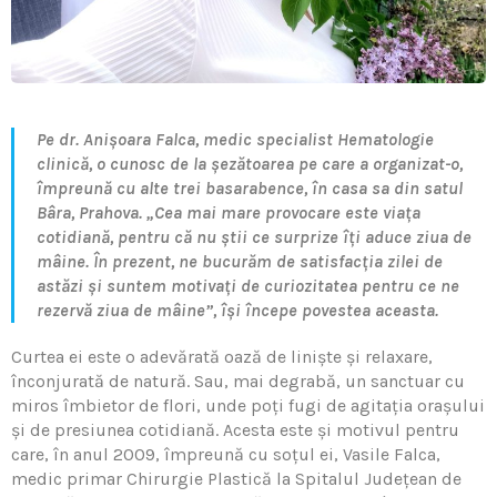
Pe dr. Anișoara Falca, medic specialist Hematologie
clinică, o cunosc de la șezătoarea pe care a organizat-o,
împreună cu alte trei basarabence, în casa sa din satul
Bâra, Prahova. „Cea mai mare provocare este viaţa
cotidiană, pentru că nu știi ce surprize îţi aduce ziua de
mâine. În prezent, ne bucurăm de satisfacţia zilei de
astăzi și suntem motivaţi de curiozitatea pentru ce ne
rezervă ziua de mâine”, își începe povestea aceasta.
Curtea ei este o adevărată oază de liniște și relaxare,
înconjurată de natură. Sau, mai degrabă, un sanctuar cu
miros îmbie­tor de flori, unde poţi fugi de agitaţia orașului
și de presiunea cotidiană. Acesta este și motivul pentru
care, în anul 2009, împreună cu soţul ei, Vasile Falca,
medic primar Chirurgie Plastică la Spitalul Judeţean de