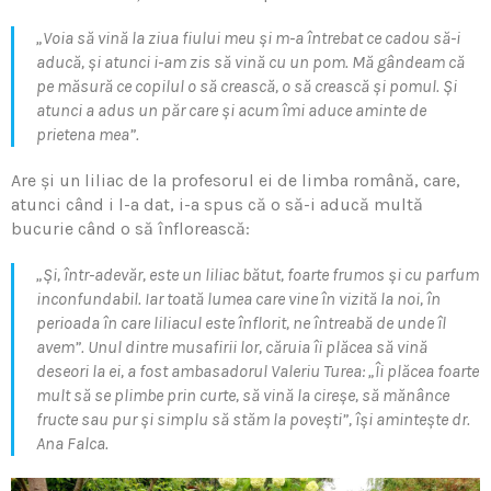
„Voia să vină la ziua fiului meu și m-a întrebat ce cadou să-i
aducă, și atunci i-am zis să vină cu un pom. Mă gândeam că
pe măsură ce copilul o să crească, o să crească și pomul. Și
atunci a adus un păr care și acum îmi aduce aminte de
prietena mea”.
Are și un liliac de la profesorul ei de limba română, care,
atunci când i l-a dat, i-a spus că o să-i aducă multă
bucurie când o să înflorească:
„Și, într-adevăr, este un liliac bătut, foarte frumos și cu parfum
inconfundabil. Iar toată lumea care vine în vizită la noi, în
perioada în care liliacul este înflorit, ne întreabă de unde îl
avem”. Unul dintre musafirii lor, căruia îi plăcea să vină
deseori la ei, a fost ambasadorul Valeriu Turea: „Îi plăcea foarte
mult să se plimbe prin curte, să vină la cireșe, să mănânce
fructe sau pur și simplu să stăm la povești”, își amintește dr.
Ana Falca.