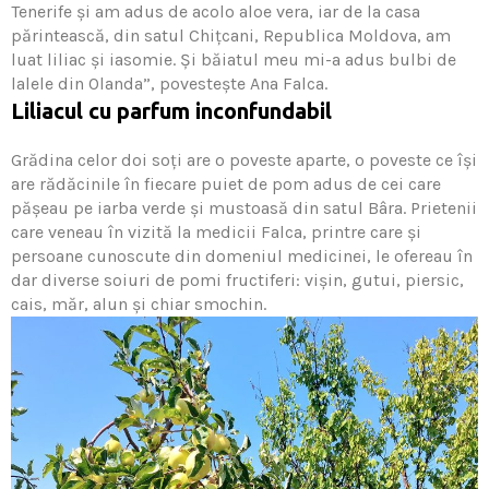
Tenerife și am adus de acolo aloe vera, iar de la casa
părintească, din satul Chiţcani, Republica Moldova, am
luat liliac și iasomie. Și băiatul meu mi-a adus bulbi de
lalele din Olanda”, povestește Ana Falca.
Liliacul cu parfum inconfundabil
Grădina celor doi soţi are o poveste aparte, o poveste ce își
are rădăcinile în fiecare puiet de pom adus de cei care
pășeau pe iarba verde și mustoasă din satul Bâra. Prietenii
care veneau în vizită la medicii Falca, printre care și
persoane cunoscute din domeniul medicinei, le ofereau în
dar diverse soiuri de pomi fructiferi: vișin, gutui, piersic,
cais, măr, alun și chiar smochin.