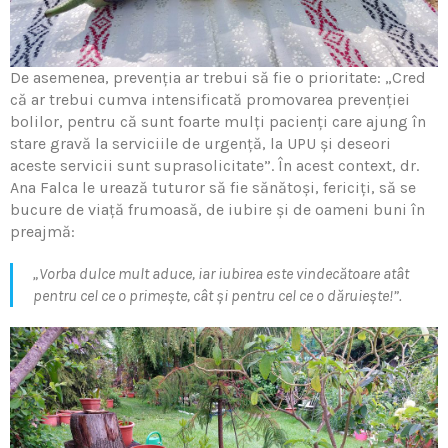
De asemenea, prevenţia ar trebui să fie o prioritate: „Cred
că ar trebui cumva intensificată promovarea prevenţiei
bolilor, pentru că sunt foarte mulţi pacienţi care ajung în
stare gravă la serviciile de urgenţă, la UPU și deseori
aceste servicii sunt suprasolicitate”. În acest context, dr.
Ana Falca le urează tuturor să fie sănătoși, fericiţi, să se
bucure de viaţă frumoasă, de iubire și de oameni buni în
preajmă:
„Vorba dulce mult aduce, iar iubirea este vindecătoare atât
pentru cel ce o primește, cât și pentru cel ce o dăruiește!”.