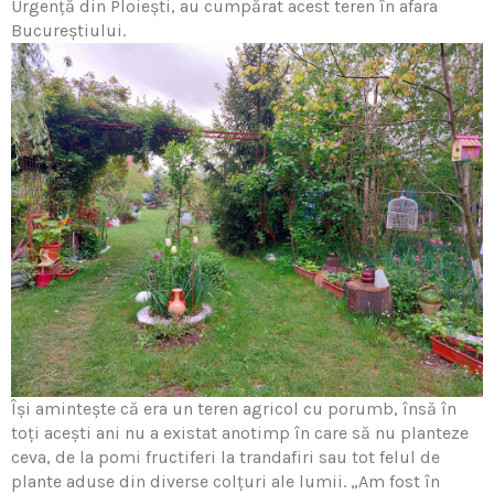
Urgenţă din Ploiești, au cumpărat acest teren în afara
Bucureștiului.
Își amintește că era un teren agricol cu porumb, însă în
toţi acești ani nu a existat anotimp în care să nu planteze
ceva, de la pomi fructiferi la trandafiri sau tot felul de
plante aduse din diverse colţuri ale lumii. „Am fost în