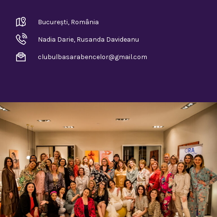
București, România
Nadia Darie, Rusanda Davideanu
clubulbasarabencelor@gmail.com