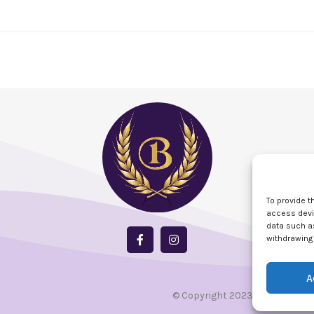
To provide t
access devic
data such as
withdrawing 
A
© Copyright 2023 clubulbasarab