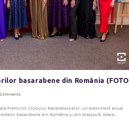
orilor basarabene din România (FOTO
 Comments
Gala Premiilor Clubului Basarabencelor, un eveniment anual
alentelor basarabene din România și din diasporă. Seara…