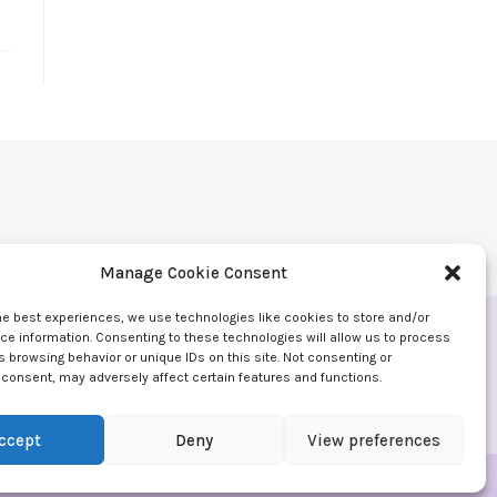
Manage Cookie Consent
he best experiences, we use technologies like cookies to store and/or
e information. Consenting to these technologies will allow us to process
 browsing behavior or unique IDs on this site. Not consenting or
consent, may adversely affect certain features and functions.
ccept
Deny
View preferences
encelor.ro | Realizat în cadrul proiectului
WAcademy.ro