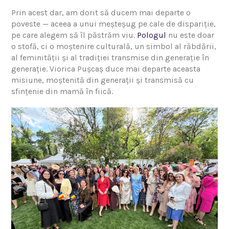
Prin acest dar, am dorit să ducem mai departe o
poveste — aceea a unui meșteșug pe cale de dispariție,
pe care alegem să îl păstrăm viu.
Pologul
nu este doar
o stofă, ci o moștenire culturală, un simbol al răbdării,
al feminității și al tradiției transmise din generație în
generație. Viorica Pușcaș duce mai departe aceasta
misiune, moștenită din generații și transmisă cu
sfințenie din mamă în fiică.